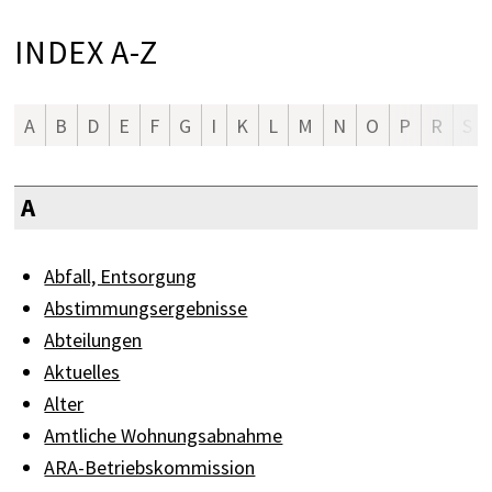
INDEX A-Z
A
B
D
E
F
G
I
K
L
M
N
O
P
R
S
A
Abfall, Entsorgung
Abstimmungsergebnisse
Abteilungen
Aktuelles
Alter
Amtliche Wohnungsabnahme
ARA-Betriebskommission