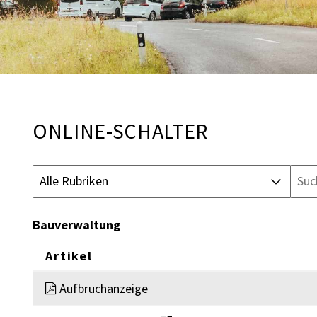
ONLINE-SCHALTER
Rubrik auswählen
Produktsuche
Bauverwaltung
Artikel
BAUVERWALTUNG
Aufbruchanzeige