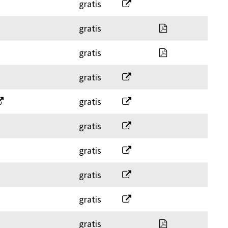
Baugesuchsformular
gratis
20220101_Baur
gratis
01012026_BGO_
gratis
Bohrungen und Sondierunge
gratis
Checkliste Baueingabe für I
gratis
Checkliste Landwirtschaftli
gratis
Energienachweise
gratis
Erdarbeiten (Deklaration)
gratis
Feuerungsanlagen
gratis
20220101_Geb
gratis