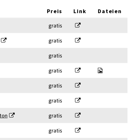
Preis
Link
Dateien
Akonto-Einzahlungsscheine f
gratis
Aktuelles Verzeichnis der f
gratis
gratis
e-Fristverlängerungsgesuch 
button_logo80.
gratis
Fragen und Antworten
gratis
Generalvertretungsvollmach
gratis
Information und Downloads 
ton
gratis
Kursliste
gratis