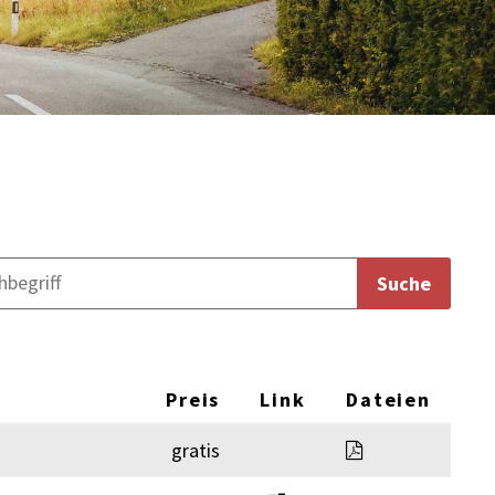
Suche
Preis
Link
Dateien
2021_Aufbruch
gratis