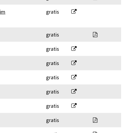
Gesuchsformular zur Beurte
 im
gratis
Kanalisationsr
gratis
Meldeformular für Solaranl
gratis
Objektschutznachweis
gratis
Schutzplatzsteuerung
gratis
Tankanlagen
gratis
Terrainveränderungen
gratis
2010_Unterhal
gratis