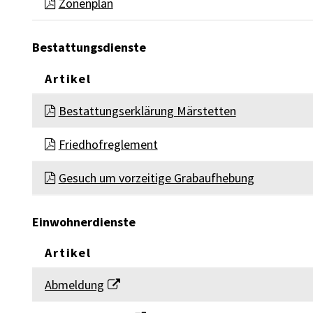
Zonenplan
Bestattungsdienste
Artikel
BESTATTUNGSDIENSTE
Bestattungserklärung Märstetten
Friedhofreglement
Gesuch um vorzeitige Grabaufhebung
Einwohnerdienste
Artikel
EINWOHNERDIENSTE
Abmeldung