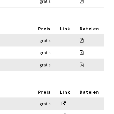
2020_Zonenpla
gratis
Preis
Link
Dateien
Bestattungserk
gratis
Friedhofreglem
gratis
Bestätigung vo
gratis
Preis
Link
Dateien
Abmeldung
gratis