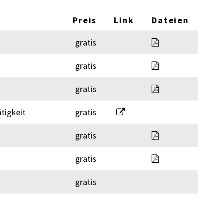
Preis
Link
Dateien
GebuehrenR_Ve
gratis
20250101_Geme
gratis
GeschO Schluss
gratis
Gesuch für Patent / Bewilli
tigkeit
gratis
Restkostenfina
gratis
Kapo_Sicherhe
gratis
gratis