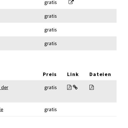
Adressänderung
gratis
gratis
gratis
gratis
Preis
Link
Dateien
Benützung der Parkplätze
06_Weisung Par
 der
gratis
le
gratis