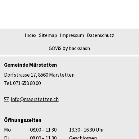
FOOTER
Index
Sitemap
Impressum
Datenschutz
by
GOViS
backslash
Gemeinde Märstetten
Dorfstrasse 17, 8560 Märstetten
Tel. 071 658 60 00
info@maerstetten.ch
Öffnungszeiten
Mo
08.00 – 11.30
13.30 - 16.30 Uhr
Di
08.00 – 11.30
Geschlossen