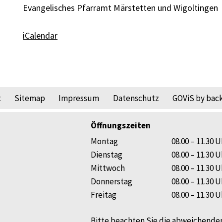
Evangelisches Pfarramt Märstetten und Wigoltingen
iCalendar
x
Sitemap
Impressum
Datenschutz
GOViS
by
back
Öffnungszeiten
Mo
ntag
08.00 – 11.30
U
Di
enstag
08.00 – 11.30
U
Mi
ttwoch
08.00 – 11.30
U
Do
nnerstag
08.00 – 11.30
U
Fr
eitag
08.00 – 11.30
U
Bitte beachten Sie die abweichende