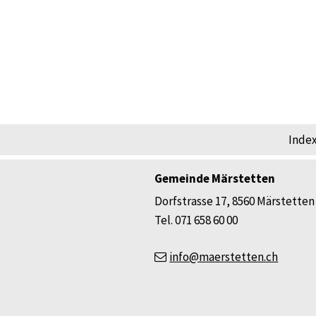
FOOTER
Inde
Gemeinde Märstetten
Dorfstrasse 17, 8560 Märstetten
Tel. 071 658 60 00
info@maerstetten.ch